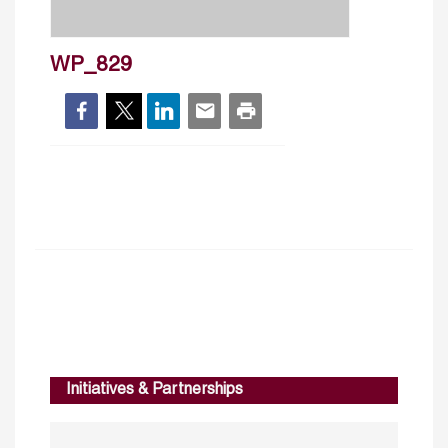
WP_829
Initiatives & Partnerships