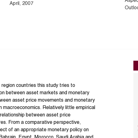
Aspec
April, 2007
Outlo
egion countries this study tries to
tion between asset markets and monetary
 between asset price movements and monetary
in macroeconomics. Relatively little empirical
 relationship between asset price
es. From a comparative perspective,
ffect of an appropriate monetary policy on
 Bahrain, Egypt, Morocco, Saudi Arabia and