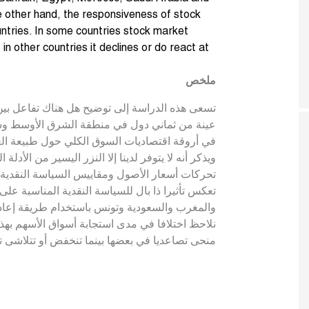
e other hand, the responsiveness of stock
tries. In some countries stock market
n other countries it declines or do react at
ملخص
تسعى هذه الدراسة إلى توضيح هل هناك تفاعل بين
عينة من ثماني دول في منطقة الشرق الأوسط وشما
في أروقة اقتصاديات السوق الكلي حول طبيعة الع.
ويذكر أنه لا يتوفر لدينا إلا النزر اليسير من الأدلة ا
تحركات أسعار الأصول ومقاييس السياسة النقدية. 
تعكس تأثيرا ذا بال للسياسة النقدية المناسبة ع
والمغرب والسعودية وتونس باستخدام طريقة إعادة،
نلاحظ اختلافا في مدى استجابة أسواق الأسهم بهذ
منحى تصاعديا في بعضها بينما تنخفض أو تتلاشى ت