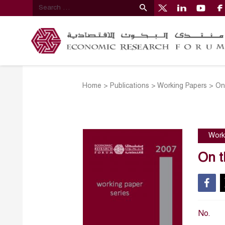
Home
>
Publications
>
Working Papers
>
On
Work
On t
No.