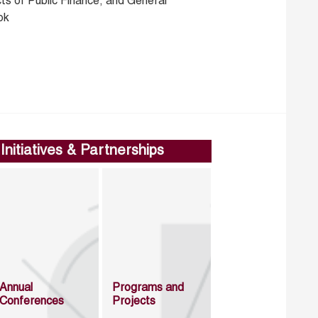
ts of Public Finance, and General
ok
Initiatives & Partnerships
Annual
Programs and
Conferences
Projects