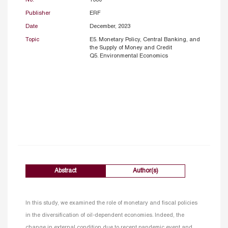
No.
1680
Publisher
ERF
Date
December, 2023
Topic
E5. Monetary Policy, Central Banking, and
the Supply of Money and Credit
Q5. Environmental Economics
Abstract
Author(s)
In this study, we examined the role of monetary and fiscal policies
in the diversification of oil-dependent economies. Indeed, the
change in external condition due to recent pandemic event and