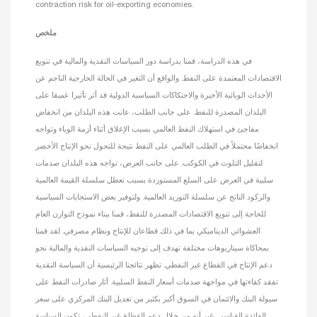
contraction risk for oil-exporting economies.
ملخص
في هذه الدراسة، قمنا بدراسة دور السياسات النقدية والمالية في تنويع
الاقتصادات المعتمدة على النفط. والواقع أن التغير في الحالة الخارجية الناجم عن
الأحداث الوبائية الأخيرة والاحتكاكات السياسية الدولية قد أثر تأثيرا عميقا على
البلدان المصدرة للنفط. على جانب الطلب، عانت هذه البلدان من انخفاض
مفاجئ في استهلاك النفط العالمي بسبب الإغلاق أثناء أزمة الوباء وتواجه
انخفاضًا محتملاً في الطلب العالمي على النفط نتيجة للتحول نحو الإنتاج الأخضر
لتقليل التلوث في الكوكب. على جانب العرض، تواجه هذه البلدان صدمات
سلبية في العرض على السلع المستوردة بسبب تعطل سلسلة القيمة العالمية
والركود الناتج عن سلسلة التوريد العالمية. ولتوفير بعض الاستجابات السياسية
للحاجة إلى تنويع الاقتصادات المصدرة للنفط، قمنا ببناء نموذج التوازن العام
العشوائي الديناميكي بما في ذلك قطاعان للإنتاج ونظام مصرفي. لقد قمنا
بمحاكاة سيناريوهات مختلفة تهدف إلى توجيه السياسات النقدية والمالية نحو
دعم الإنتاج في القطاع غير النفطي. تظهر نتائجنا الرئيسية أن السياسة النقدية
تفقد كفاءتها في مواجهة صدمات أسعار النفط السلبية. آثار صادرات النفط على
سيولة البنك والائتمان في السوق أكبر بكثير من تعديل البنك المركزي على سعر
الفائدة القياسي. غير أنه من خلال دعم القطاع غير النفطي، تكون السياسة