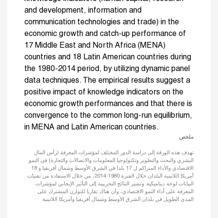
and development, information and
communication technologies and trade) in the
economic growth and catch-up performance of
17 Middle East and North Africa (MENA)
countries and 18 Latin American countries during
the 1980-2014 period, by utilizing dynamic panel
data techniques. The empirical results suggest a
positive impact of knowledge indicators on the
economic growth performances and that there is
convergence to the common long-run equilibrium,
in MENA and Latin American countries.
ملخص
تهدف هذه الورقة إلى دراسة الدور المختلف لمؤشرات المعرفة (رأس المال
البشري والبحث والتطوير وتكنولوجيا المعلومات والاتصالات والتجارة) في النمو
الاقتصادي والأداء المتراكم ل 17 بلدا في الشرق الأوسط وشمال أفريقيا و 18
أمريكا اللاتينية البلدان خلال الفترة 1980-2014، من خلال الاستفادة من تقنيات
البيانات لوحة ديناميكية. وتشير النتائج التجريبية إلى التأثير الإيجابي لمؤشرات
المعرفة على أداء النمو الاقتصادي، وأن هناك تقاربا للتوازن المشترك على
المدى الطويل في بلدان الشرق الأوسط وشمال أفريقيا وأمريكا اللاتينية