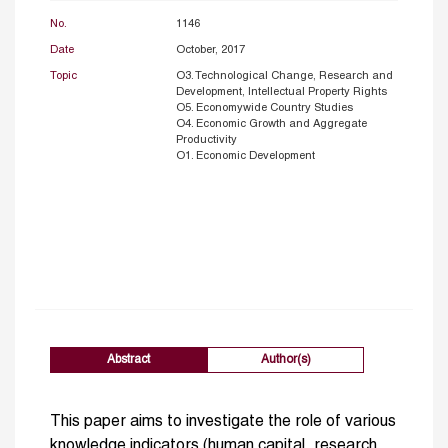
No.
1146
Date
October, 2017
Topic
O3. Technological Change, Research and
Development, Intellectual Property Rights
O5. Economywide Country Studies
O4. Economic Growth and Aggregate
Productivity
O1. Economic Development
Abstract
Author(s)
This paper aims to investigate the role of various
knowledge indicators (human capital, research