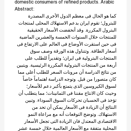
domestic consumers of refined products. Arabic
Abstract:
كما هو الحال فى معظم الدول الأخرى المصدرة
للبترول؛ تقوم ايران بدعم الاستهلاك المحلى لمنتجات
البترول المكررة. وقد أنخفضت الأسعار الحقيقية
للمنتجات خلال السنوات الخمسة والعشرين الماضية
فى حين استقرت الأوضاع فى العالم على الارتفاع فى
أسعار الطاقة. وتتناول هذه الورقة وصف سوق
المنتجات البترولية فى ايران؛ وتقديراً للطلب على
أربعة من المنتجات البترولية المكررة الرئيسية. ويتبين
من نتائج الدراسة أن مرونات السعر للطلب أعلى مما
كان متصورا من قبل. وتوجه الدراسة اهتماماً خاصاً
لسوق الكيروسين الذى يتمتع بأكبر دعم للأسعار؛
وحيث كان الانتاج مقننا فى الثمانينات؛ مما يتطلب أن
تؤخذ فى الحسبان تحركات السوق السوداء. وتبين
النتائج أن الزيادة فى الأسعار يمكن أن تحد من
الاستهلاك. وتوضح التوقعات أنه مع مراعاة النمو
الاقتصادى المعتدل فان الزيادة التى تجعل الأسعار
المحلية متفقة مع الأسعار العالمية خلال خمسة عشر