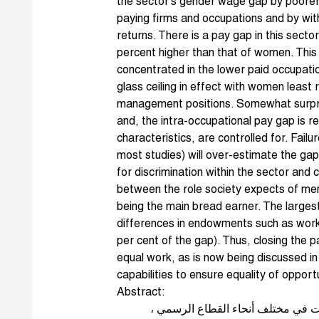
the sector’s gender wage gap by poore
paying firms and occupations and by withi
returns. There is a pay gap in this sect
percent higher than that of women. Thi
concentrated in the lower paid occupatio
glass ceiling in effect with women least
management positions. Somewhat surpris
and, the intra-occupational pay gap is re
characteristics, are controlled for. Failur
most studies) will over-estimate the gap.
for discrimination within the sector and 
between the role society expects of me
being the main bread earner. The largest
differences in endowments such as wor
per cent of the gap). Thus, closing the p
equal work, as is now being discussed i
capabilities to ensure equality of opport
Abstract:
جريت في مختلف أنحاء القطاع الرسمي