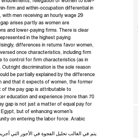
r endowments, relegation of women to low–
n-firm and within-occupation differential in
or, with men receiving an hourly wage 29
s gap arises partly as women are
ns and lower-paying firms. There is clear
 represented in the highest paying
ingly, differences in returns favor women,
versed once characteristics, including firm
e to control for firm characteristics (as in
 Outright discrimination is the sole reason
could be partially explained by the difference
n and that it expects of women, the former
 of the pay gap is attributable to
ker education and experience (more than 70
ay gap is not just a matter of equal pay for
n Egypt, but of enhancing women’s
unity on entering the labor force. Arabic
يتم في الغالب تحليل الفجوة في الأجور التي أ ،