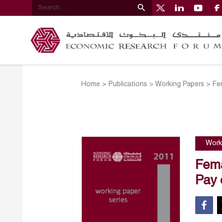
Home
>
Publications
>
Working Papers
>
Fe
Work
Fema
Pay 