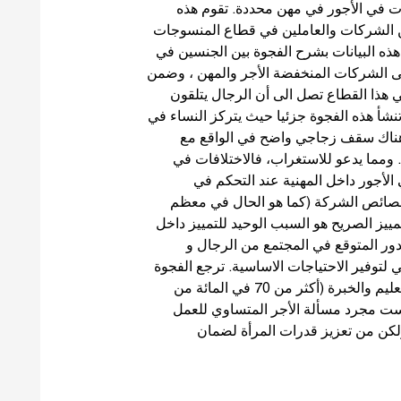
ات في الأجور في مهن محددة. تقوم هذه
ن الشركات والعاملين في قطاع المنسوجات
ي تم جمع بياناتها لعام 2009. تسمح هذه البيانات بشرح الفجوة بين الجنسين في
 إلى الشركات المنخفضة الأجر والمهن ، وضمن
ي هذا القطاع تصل الى أن الرجال يتلقون
من النساء. تنشأ هذه الفجوة جزئيا حيث يتركز النساء في
 هناك سقف زجاجي واضح في الواقع مع
ا. ومما يدعو للاستغراب، فالاختلافات في
الأجور داخل المهنية عند التحكم في
ائص الشركة (كما هو الحال في معظم
مييز الصريح هو السبب الوحيد للتمييز داخل
لدور المتوقع في المجتمع من الرجال و
توفير الاحتياجات الاساسية. ترجع الفجوة
الأكبر في الأجور إلى اختلافات في الهبات، مثل التعليم والخبرة (أكثر من 70 في المائة من
ليست مجرد مسألة الأجر المتساوي للعمل
لكن من تعزيز قدرات المرأة لضمان