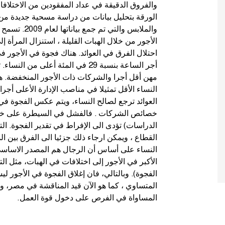
والفروق الدقيقة في عداد المفقودين من الاختلاف
الورقة بتحليل بيانات من دراسة مسحية جديدة م
والملابس والت
الأجور من خلال الهبات القليلة ، استنزال المرأة
احتلال الفرق في العوائد. هناك فجوة في الأجور ف
أجر الساعة بنسبة 29 في المئة أعلى 
مهن أقل أجرا والشركات ذات الأجور المنخفضة.
النساء الأقل تمثيلا في مناصب الإدارة الأعلى أجر
العوائد ترجع لصالح النساء، ويتم عكس الفجوة في 
خصائص الشركات . فالفشل في السيطرة على خص
الدراسات) تؤدى الى الإفراط في تقدير الفجوة. الت
القطاع ، ويمكن ارجاء ذلك جزئيا الى الفرق بين ا
النساء على أساس أن الرجال هم المصدر الاساسي ل
الفجوة). وبالتالي، فان إغلاق الفجوة في الأجور 
المتساوي ، كما هو الآن قيد المناقشة في مصر، و
المساواة في الفرص على دخول قوة العمل.