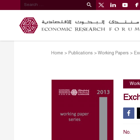
Home
>
Publications
>
Working Papers
>
Ex
Work
Exch
No.