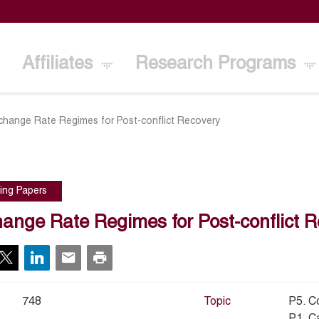
Affiliates
Research Programs
change Rate Regimes for Post-conflict Recovery
ing Papers
ange Rate Regimes for Post-conflict 
748
Topic
P5. C
P1. C