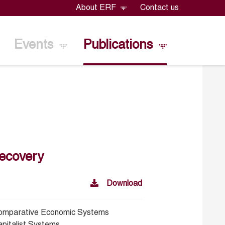
About ERF
Contact us
Events
Publications
Recovery
Download
omparative Economic Systems
apitalist Systems