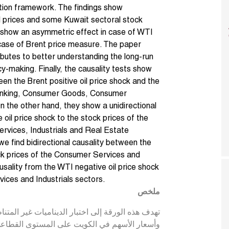
ation framework. The findings show
l prices and some Kuwait sectoral stock
gs show an asymmetric effect in case of WTI
 case of Brent price measure. The paper
ibutes to better understanding the long-run
cy-making. Finally, the causality tests show
ween the Brent positive oil price shock and the
 Banking, Consumer Goods, Consumer
n the other hand, they show a unidirectional
 oil price shock to the stock prices of the
vices, Industrials and Real Estate
e find bidirectional causality between the
ock prices of the Consumer Services and
ausality from the WTI negative oil price shock
vices and Industrials sectors.
ملخص
تهدف هذه الورقة إلى اختبار الديناميات غير المتن
وأسعار الأسهم في الكويت على المستوى القطاعي. ب