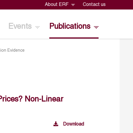
About ERF
Contact us
Events
Publications
tion Evidence
 Prices? Non-Linear
Download