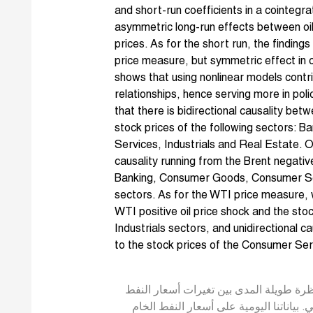
and short-run coefficients in a cointegr
asymmetric long-run effects between oi
prices. As for the short run, the findin
price measure, but symmetric effect in
shows that using nonlinear models contr
relationships, hence serving more in poli
that there is bidirectional causality bet
stock prices of the following sectors:
Services, Industrials and Real Estate. O
causality running from the Brent negative
Banking, Consumer Goods, Consumer Ser
sectors. As for the WTI price measure, w
WTI positive oil price shock and the st
Industrials sectors, and unidirectional c
to the stock prices of the Consumer Ser
اظرة طويلة المدى بين تغيرات أسعار النفط
ياناتنا اليومية على أسعار النفط الخام