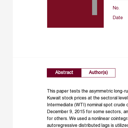
No.
Date
Abstract
Author(s)
This paper tests the asymmetric long-r
Kuwait stock prices at the sectoral leve
Intermediate (WTI) nominal spot crude o
December 9, 2015 for some sectors, a
for others. We used a nonlinear cointegr
autoregressive distributed lags is utiliz