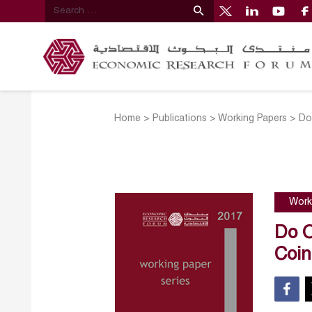
Home
>
Publications
>
Working Papers
>
Do
Work
Do O
Coin