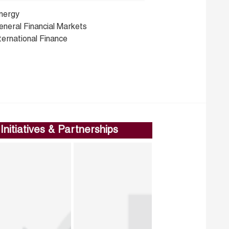
nergy
eneral Financial Markets
ternational Finance
Initiatives & Partnerships