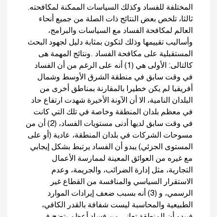
المختلفة للفساد وكذلك السياسات الممكنة لمكافحته.
ثالثا، تلخص بعض النتائج ذات الصلة من جميع أنحاء
العالم لمكافحة الفساد مع السياسات والبرامج،
وأساليب تقييمها وذلك لتكون بمثابة دليل لجهود البحث
المستقبلية على مكافحة الفساد .ونتائج المهمة هى
كالتالى: الأولى هي (1) أنه على الرغم من أن الفساد
في وقت سابق في منطقة الشرق الأوسط وشمال
أفريقيا لم يكن خطيرا بالمقارنة بمناطق أخرى من
البلدان النامية، الا أن الآونة الأخيرة شهدت ارتفاع حاد
في معظم بلدان المنطقة وخاصة في تلك التي كانت
في وقت سابق لديها أدنى مستويات الفساد، (2) أن من
مسوحات الشركات في بلدان المنطقة، عادية (أو على
المستوى الجزئي) يبدو أن الفساد يرتبط بشكل إيجابي
مع غيره من العوائق المعينة لممارسة الأعمال
التجارية، مثل إدارة الضرائب، والجريمة، وعدم
الاستقرار السياسي والمنافسة من القطاع غير
الرسمي، و (3) أنه بسبب ضعف إيرادات الموارد
الطبيعية والمحاسبة ليست شفافة بالقدر الكافي،