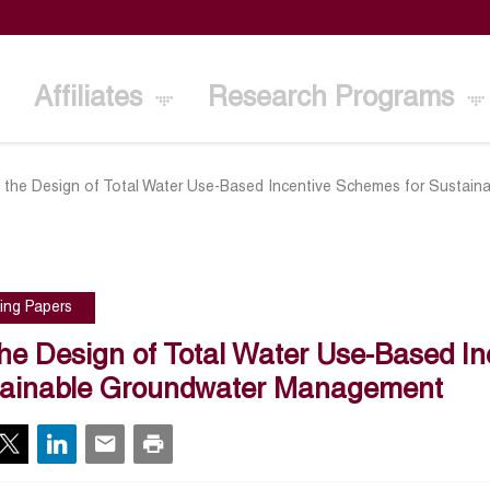
Affiliates
Research Programs
 the Design of Total Water Use-Based Incentive Schemes for Sustai
ing Papers
he Design of Total Water Use-Based In
tainable Groundwater Management