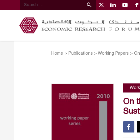
Home
>
Publications
>
Working Papers
>
On
Work
On t
Sus