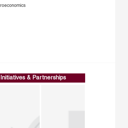
croeconomics
Initiatives & Partnerships