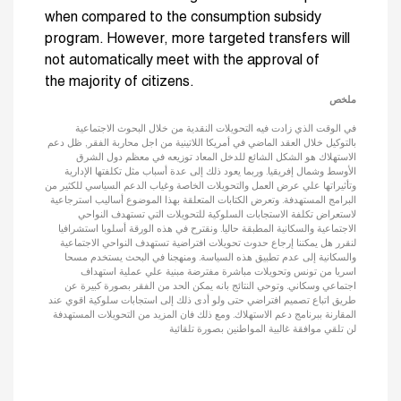
when compared to the consumption subsidy
program. However, more targeted transfers will
not automatically meet with the approval of
the majority of citizens.
ملخص
في الوقت الذي زادت فيه التحويلات النقدية من خلال البحوث الاجتماعية
بالتوكيل خلال العقد الماضي في أمريكا اللاتينية من اجل محاربة الفقر, ظل دعم
الاستهلاك هو الشكل الشائع للدخل المعاد توزيعه في معظم دول الشرق
الأوسط وشمال إفريقيا. وربما يعود ذلك إلى عدة أسباب مثل تكلفتها الإدارية
وتأثيراتها علي عرض العمل والتحويلات الخاصة وغياب الدعم السياسي للكثير من
البرامج المستهدفة. وتعرض الكتابات المتعلقة بهذا الموضوع أساليب استرجاعية
لاستعراض تكلفة الاستجابات السلوكية للتحويلات التي تستهدف النواحي
الاجتماعية والسكانية المطبقة حاليا. ونقترح في هذه الورقة أسلوبا استشرافيا
لنقرر هل يمكننا إرجاع حدوث تحويلات افتراضية تستهدف النواحي الاجتماعية
والسكانية إلى عدم تطبيق هذه السياسة. ومنهجنا في البحث يستخدم مسحا
اسريا من تونس وتحويلات مباشرة مفترضة مبنية علي عملية استهداف
اجتماعي وسكاني. وتوحي النتائج بانه يمكن الحد من الفقر بصورة كبيرة عن
طريق اتباع تصميم افتراضي حتى ولو أدى ذلك إلى استجابات سلوكية اقوي عند
المقارنة ببرنامج دعم الاستهلاك. ومع ذلك فان المزيد من التحويلات المستهدفة
لن تلقي موافقة غالبية المواطنين بصورة تلقائية