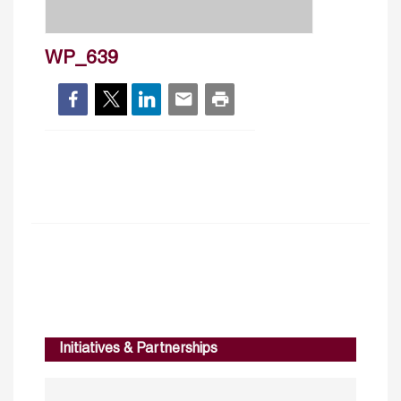
WP_639
Initiatives & Partnerships