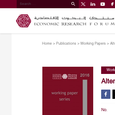
Home
>
Publications
>
Working Papers
>
Al
Work
Alte
No.