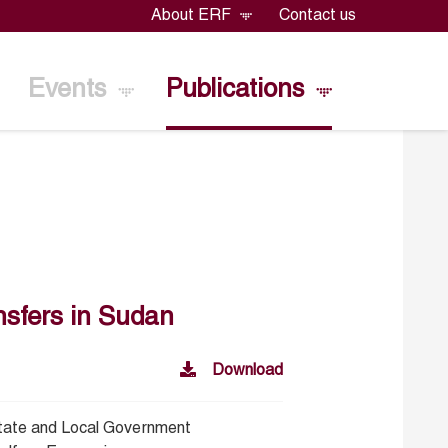
About ERF
Contact us
Events
Publications
nsfers in Sudan
Download
tate and Local Government