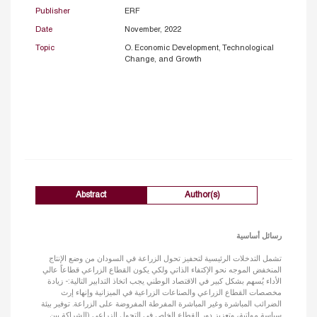
Publisher
ERF
Date
November, 2022
Topic
O. Economic Development, Technological
Change, and Growth
Abstract
Author(s)
رسائل أساسية
تشمل التدخلات الرئيسية لتحفيز تحول الزراعة في السودان من وضع الإنتاج
المنخفض الموجه نحو الإكتفاء الذاتي ولكي يكون القطاع الزراعي قطاعاً عالي
الأداء يُسهم بشكل كبير في الاقتصاد الوطني يجب اتخاذ التدابير التالية:-
زيادة
مخصصات القطاع الزراعي والصناعات الزراعية في الميزانية وإنهاء إرث
الضرائب المباشرة وغير المباشرة المفرطة المفروضة على الزراعة.
توفير بيئة
سياسة مواتية، وتعزيز دور القطاع الخاص في التحول الزراعي (الشراكة بين