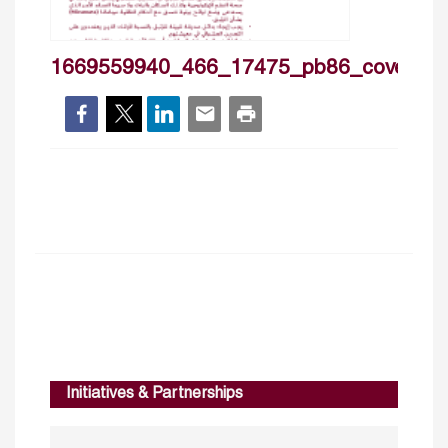
1669559940_466_17475_pb86_cover_ar
Initiatives & Partnerships