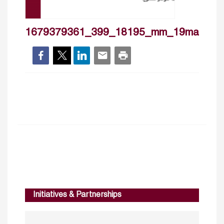
1679379361_399_18195_mm_19mar
Initiatives & Partnerships