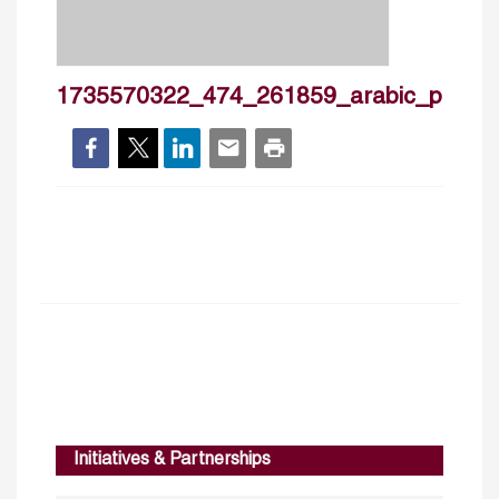
1735570322_474_261859_arabic_pb133
Initiatives & Partnerships